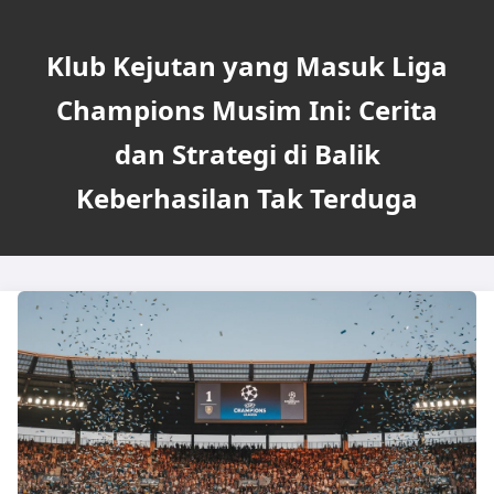
Klub Kejutan yang Masuk Liga
Champions Musim Ini: Cerita
dan Strategi di Balik
Keberhasilan Tak Terduga