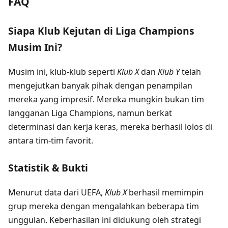
FAQ
Siapa Klub Kejutan di Liga Champions
Musim Ini?
Musim ini, klub-klub seperti
Klub X
dan
Klub Y
telah
mengejutkan banyak pihak dengan penampilan
mereka yang impresif. Mereka mungkin bukan tim
langganan Liga Champions, namun berkat
determinasi dan kerja keras, mereka berhasil lolos di
antara tim-tim favorit.
Statistik & Bukti
Menurut data dari UEFA,
Klub X
berhasil memimpin
grup mereka dengan mengalahkan beberapa tim
unggulan. Keberhasilan ini didukung oleh strategi