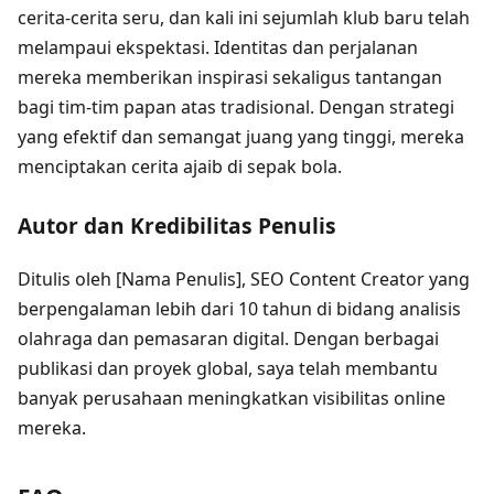
cerita-cerita seru, dan kali ini sejumlah klub baru telah
melampaui ekspektasi. Identitas dan perjalanan
mereka memberikan inspirasi sekaligus tantangan
bagi tim-tim papan atas tradisional. Dengan strategi
yang efektif dan semangat juang yang tinggi, mereka
menciptakan cerita ajaib di sepak bola.
Autor dan Kredibilitas Penulis
Ditulis oleh [Nama Penulis], SEO Content Creator yang
berpengalaman lebih dari 10 tahun di bidang analisis
olahraga dan pemasaran digital. Dengan berbagai
publikasi dan proyek global, saya telah membantu
banyak perusahaan meningkatkan visibilitas online
mereka.