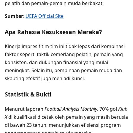
pelatih dan pemain-pemain muda berbakat.
Sumber
:
UEFA Official Site
Apa Rahasia Kesuksesan Mereka?
Kinerja impresif tim-tim ini tidak lepas dari kombinasi
faktor seperti taktik cemerlang pelatih, pemain yang
konsisten, dan dukungan finansial yang mulai
meningkat. Selain itu, pembinaan pemain muda dan
skauting efektif juga menjadi kunci.
Statistik & Bukti
Menurut laporan
Football Analysis Monthly
, 70% gol
Klub
X
di kualifikasi dicetak oleh pemain yang masih berusia
di bawah 23 tahun, menunjukkan efisiensi program
pengembangan pemain muda mereka.