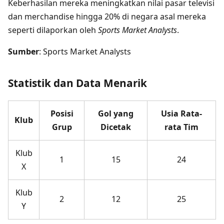
Keberhasilan mereka meningkatkan nilai pasar televisi
dan merchandise hingga 20% di negara asal mereka
seperti dilaporkan oleh
Sports Market Analysts
.
Sumber
: Sports Market Analysts
Statistik dan Data Menarik
Posisi
Gol yang
Usia Rata-
Klub
Grup
Dicetak
rata Tim
Klub
1
15
24
X
Klub
2
12
25
Y