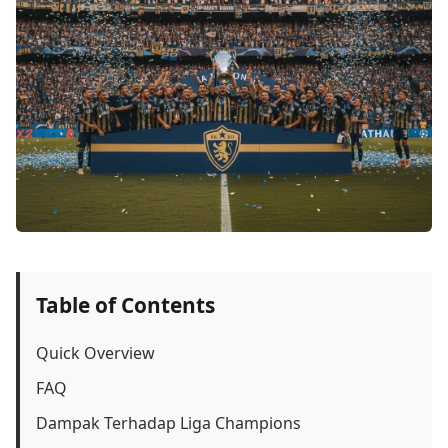
Table of Contents
Quick Overview
FAQ
Dampak Terhadap Liga Champions