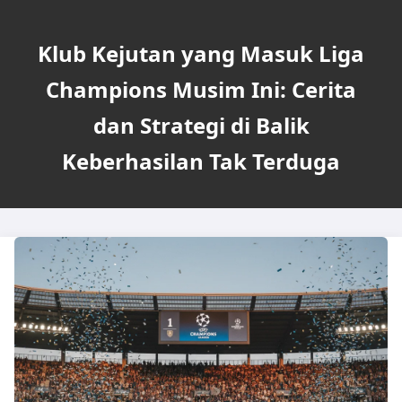
Klub Kejutan yang Masuk Liga
Champions Musim Ini: Cerita
dan Strategi di Balik
Keberhasilan Tak Terduga