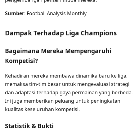
Sumber
: Football Analysis Monthly
Dampak Terhadap Liga Champions
Bagaimana Mereka Mempengaruhi
Kompetisi?
Kehadiran mereka membawa dinamika baru ke liga,
memaksa tim-tim besar untuk mengevaluasi strategi
dan adaptasi terhadap gaya permainan yang berbeda.
Ini juga memberikan peluang untuk peningkatan
kualitas keseluruhan kompetisi.
Statistik & Bukti