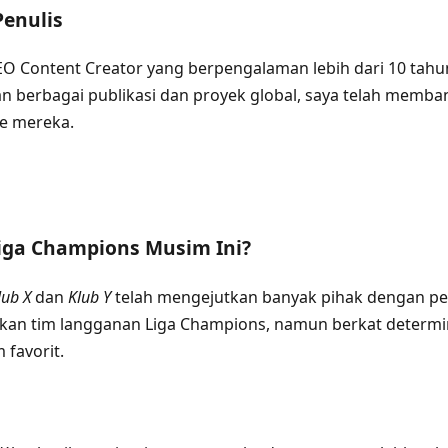
Penulis
SEO Content Creator yang berpengalaman lebih dari 10 tahun
an berbagai publikasi dan proyek global, saya telah memb
ne mereka.
Liga Champions Musim Ini?
lub X
dan
Klub Y
telah mengejutkan banyak pihak dengan p
kan tim langganan Liga Champions, namun berkat determin
m favorit.