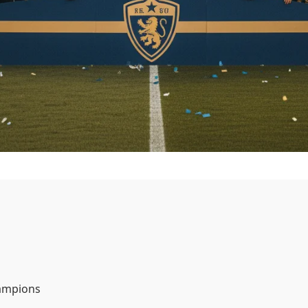
s
ampions