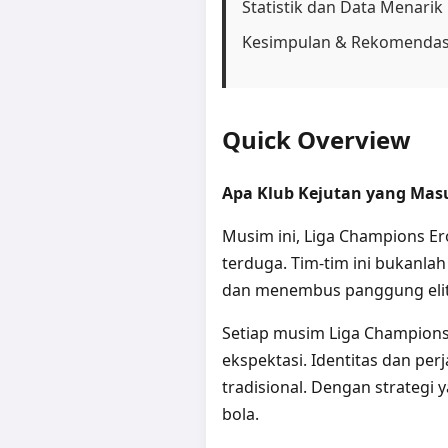
Statistik dan Data Menarik
Kesimpulan & Rekomendas
Quick Overview
Apa Klub Kejutan yang Mas
Musim ini, Liga Champions E
terduga. Tim-tim ini bukanl
dan menembus panggung elit
Setiap musim Liga Champions s
ekspektasi. Identitas dan pe
tradisional. Dengan strategi 
bola.