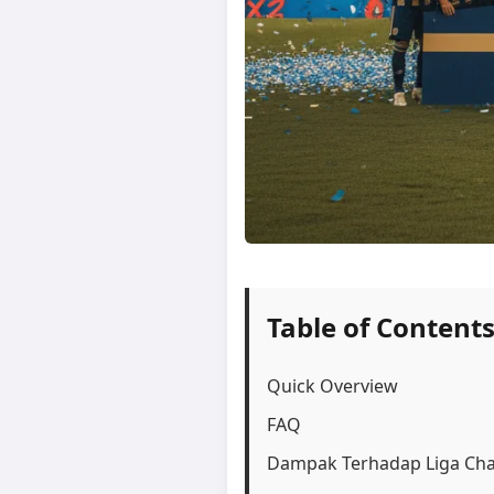
Table of Content
Quick Overview
FAQ
Dampak Terhadap Liga Ch