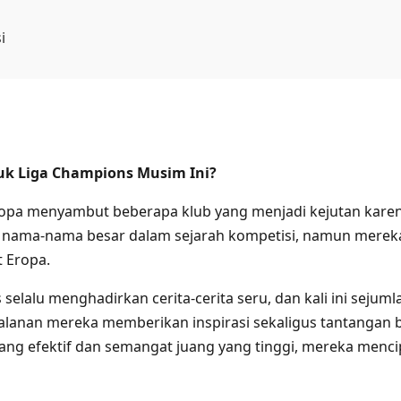
i
uk Liga Champions Musim Ini?
ropa menyambut beberapa klub yang menjadi kejutan kare
ah nama-nama besar dalam sejarah kompetisi, namun mereka
 Eropa.
elalu menghadirkan cerita-cerita seru, dan kali ini sejum
rjalanan mereka memberikan inspirasi sekaligus tantangan 
yang efektif dan semangat juang yang tinggi, mereka mencip