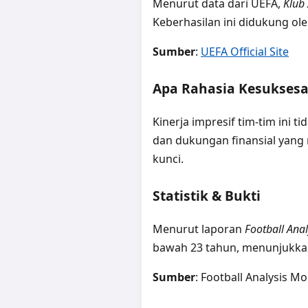
Menurut data dari UEFA,
Klub 
Keberhasilan ini didukung ol
Sumber
:
UEFA Official Site
Apa Rahasia Kesukses
Kinerja impresif tim-tim ini t
dan dukungan finansial yang 
kunci.
Statistik & Bukti
Menurut laporan
Football Ana
bawah 23 tahun, menunjukka
Sumber
: Football Analysis Mo