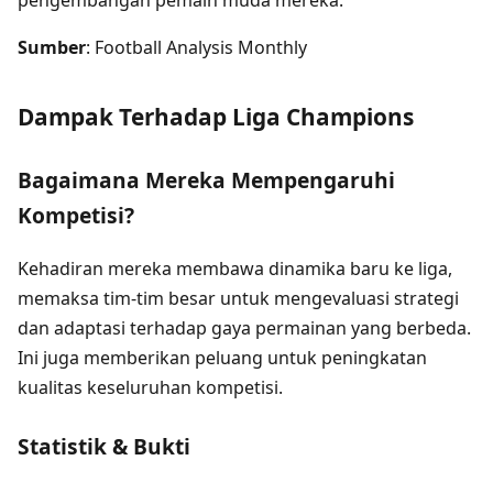
Sumber
: Football Analysis Monthly
Dampak Terhadap Liga Champions
Bagaimana Mereka Mempengaruhi
Kompetisi?
Kehadiran mereka membawa dinamika baru ke liga,
memaksa tim-tim besar untuk mengevaluasi strategi
dan adaptasi terhadap gaya permainan yang berbeda.
Ini juga memberikan peluang untuk peningkatan
kualitas keseluruhan kompetisi.
Statistik & Bukti