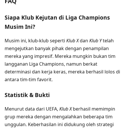
FAQ
Siapa Klub Kejutan di Liga Champions
Musim Ini?
Musim ini, klub-klub seperti
Klub X
dan
Klub Y
telah
mengejutkan banyak pihak dengan penampilan
mereka yang impresif. Mereka mungkin bukan tim
langganan Liga Champions, namun berkat
determinasi dan kerja keras, mereka berhasil lolos di
antara tim-tim favorit.
Statistik & Bukti
Menurut data dari UEFA,
Klub X
berhasil memimpin
grup mereka dengan mengalahkan beberapa tim
unggulan. Keberhasilan ini didukung oleh strategi