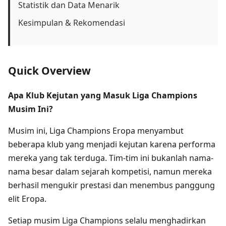
Statistik dan Data Menarik
Kesimpulan & Rekomendasi
Quick Overview
Apa Klub Kejutan yang Masuk Liga Champions
Musim Ini?
Musim ini, Liga Champions Eropa menyambut
beberapa klub yang menjadi kejutan karena performa
mereka yang tak terduga. Tim-tim ini bukanlah nama-
nama besar dalam sejarah kompetisi, namun mereka
berhasil mengukir prestasi dan menembus panggung
elit Eropa.
Setiap musim Liga Champions selalu menghadirkan