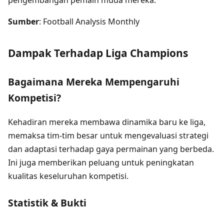
Sumber
: Football Analysis Monthly
Dampak Terhadap Liga Champions
Bagaimana Mereka Mempengaruhi
Kompetisi?
Kehadiran mereka membawa dinamika baru ke liga,
memaksa tim-tim besar untuk mengevaluasi strategi
dan adaptasi terhadap gaya permainan yang berbeda.
Ini juga memberikan peluang untuk peningkatan
kualitas keseluruhan kompetisi.
Statistik & Bukti