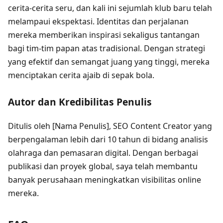
cerita-cerita seru, dan kali ini sejumlah klub baru telah
melampaui ekspektasi. Identitas dan perjalanan
mereka memberikan inspirasi sekaligus tantangan
bagi tim-tim papan atas tradisional. Dengan strategi
yang efektif dan semangat juang yang tinggi, mereka
menciptakan cerita ajaib di sepak bola.
Autor dan Kredibilitas Penulis
Ditulis oleh [Nama Penulis], SEO Content Creator yang
berpengalaman lebih dari 10 tahun di bidang analisis
olahraga dan pemasaran digital. Dengan berbagai
publikasi dan proyek global, saya telah membantu
banyak perusahaan meningkatkan visibilitas online
mereka.