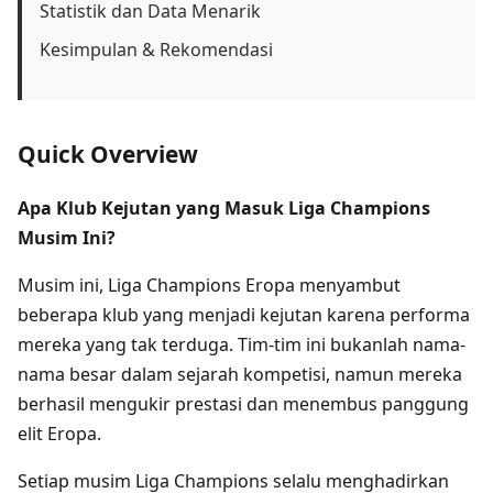
Statistik dan Data Menarik
Kesimpulan & Rekomendasi
Quick Overview
Apa Klub Kejutan yang Masuk Liga Champions
Musim Ini?
Musim ini, Liga Champions Eropa menyambut
beberapa klub yang menjadi kejutan karena performa
mereka yang tak terduga. Tim-tim ini bukanlah nama-
nama besar dalam sejarah kompetisi, namun mereka
berhasil mengukir prestasi dan menembus panggung
elit Eropa.
Setiap musim Liga Champions selalu menghadirkan