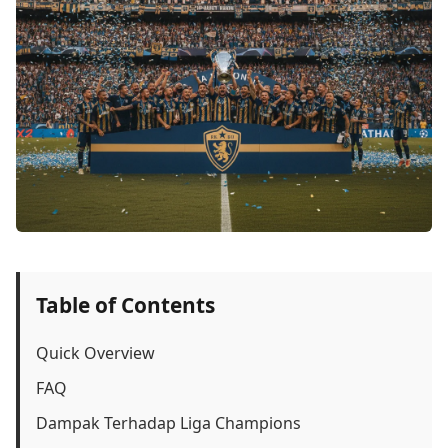
Table of Contents
Quick Overview
FAQ
Dampak Terhadap Liga Champions