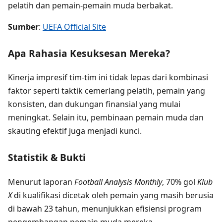
pelatih dan pemain-pemain muda berbakat.
Sumber
:
UEFA Official Site
Apa Rahasia Kesuksesan Mereka?
Kinerja impresif tim-tim ini tidak lepas dari kombinasi
faktor seperti taktik cemerlang pelatih, pemain yang
konsisten, dan dukungan finansial yang mulai
meningkat. Selain itu, pembinaan pemain muda dan
skauting efektif juga menjadi kunci.
Statistik & Bukti
Menurut laporan
Football Analysis Monthly
, 70% gol
Klub
X
di kualifikasi dicetak oleh pemain yang masih berusia
di bawah 23 tahun, menunjukkan efisiensi program
pengembangan pemain muda mereka.