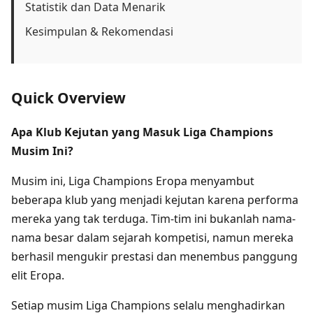
Statistik dan Data Menarik
Kesimpulan & Rekomendasi
Quick Overview
Apa Klub Kejutan yang Masuk Liga Champions
Musim Ini?
Musim ini, Liga Champions Eropa menyambut
beberapa klub yang menjadi kejutan karena performa
mereka yang tak terduga. Tim-tim ini bukanlah nama-
nama besar dalam sejarah kompetisi, namun mereka
berhasil mengukir prestasi dan menembus panggung
elit Eropa.
Setiap musim Liga Champions selalu menghadirkan