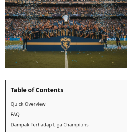
Table of Contents
Quick Overview
FAQ
Dampak Terhadap Liga Champions