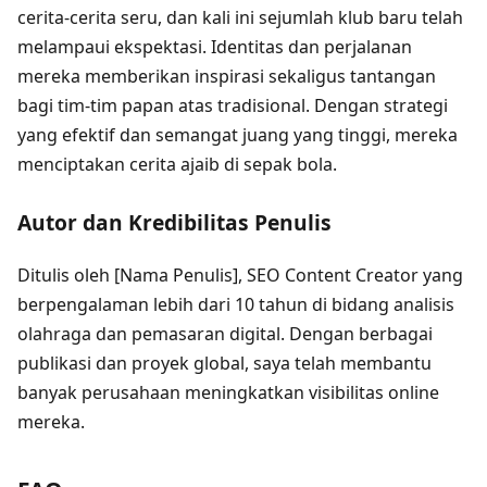
cerita-cerita seru, dan kali ini sejumlah klub baru telah
melampaui ekspektasi. Identitas dan perjalanan
mereka memberikan inspirasi sekaligus tantangan
bagi tim-tim papan atas tradisional. Dengan strategi
yang efektif dan semangat juang yang tinggi, mereka
menciptakan cerita ajaib di sepak bola.
Autor dan Kredibilitas Penulis
Ditulis oleh [Nama Penulis], SEO Content Creator yang
berpengalaman lebih dari 10 tahun di bidang analisis
olahraga dan pemasaran digital. Dengan berbagai
publikasi dan proyek global, saya telah membantu
banyak perusahaan meningkatkan visibilitas online
mereka.