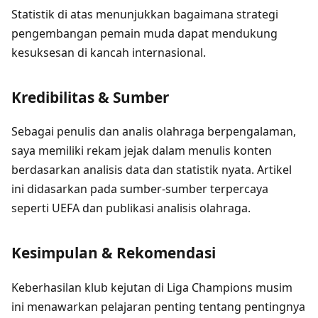
Statistik di atas menunjukkan bagaimana strategi
pengembangan pemain muda dapat mendukung
kesuksesan di kancah internasional.
Kredibilitas & Sumber
Sebagai penulis dan analis olahraga berpengalaman,
saya memiliki rekam jejak dalam menulis konten
berdasarkan analisis data dan statistik nyata. Artikel
ini didasarkan pada sumber-sumber terpercaya
seperti UEFA dan publikasi analisis olahraga.
Kesimpulan & Rekomendasi
Keberhasilan klub kejutan di Liga Champions musim
ini menawarkan pelajaran penting tentang pentingnya