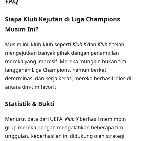
FAQ
Siapa Klub Kejutan di Liga Champions
Musim Ini?
Musim ini, klub-klub seperti
Klub X
dan
Klub Y
telah
mengejutkan banyak pihak dengan penampilan
mereka yang impresif. Mereka mungkin bukan tim
langganan Liga Champions, namun berkat
determinasi dan kerja keras, mereka berhasil lolos di
antara tim-tim favorit.
Statistik & Bukti
Menurut data dari UEFA,
Klub X
berhasil memimpin
grup mereka dengan mengalahkan beberapa tim
unggulan. Keberhasilan ini didukung oleh strategi