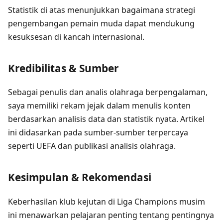
Statistik di atas menunjukkan bagaimana strategi
pengembangan pemain muda dapat mendukung
kesuksesan di kancah internasional.
Kredibilitas & Sumber
Sebagai penulis dan analis olahraga berpengalaman,
saya memiliki rekam jejak dalam menulis konten
berdasarkan analisis data dan statistik nyata. Artikel
ini didasarkan pada sumber-sumber terpercaya
seperti UEFA dan publikasi analisis olahraga.
Kesimpulan & Rekomendasi
Keberhasilan klub kejutan di Liga Champions musim
ini menawarkan pelajaran penting tentang pentingnya