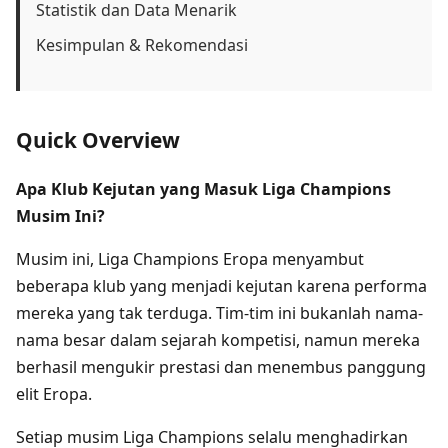
Statistik dan Data Menarik
Kesimpulan & Rekomendasi
Quick Overview
Apa Klub Kejutan yang Masuk Liga Champions
Musim Ini?
Musim ini, Liga Champions Eropa menyambut
beberapa klub yang menjadi kejutan karena performa
mereka yang tak terduga. Tim-tim ini bukanlah nama-
nama besar dalam sejarah kompetisi, namun mereka
berhasil mengukir prestasi dan menembus panggung
elit Eropa.
Setiap musim Liga Champions selalu menghadirkan