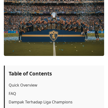
Table of Contents
Quick Overview
FAQ
Dampak Terhadap Liga Champions