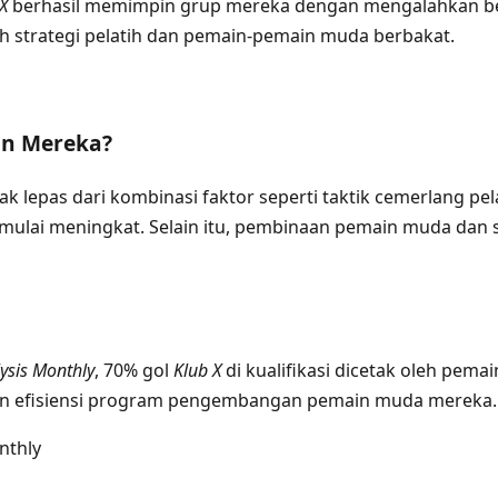
X
berhasil memimpin grup mereka dengan mengalahkan be
eh strategi pelatih dan pemain-pemain muda berbakat.
an Mereka?
idak lepas dari kombinasi faktor seperti taktik cemerlang pe
mulai meningkat. Selain itu, pembinaan pemain muda dan s
lysis Monthly
, 70% gol
Klub X
di kualifikasi dicetak oleh pema
n efisiensi program pengembangan pemain muda mereka.
nthly