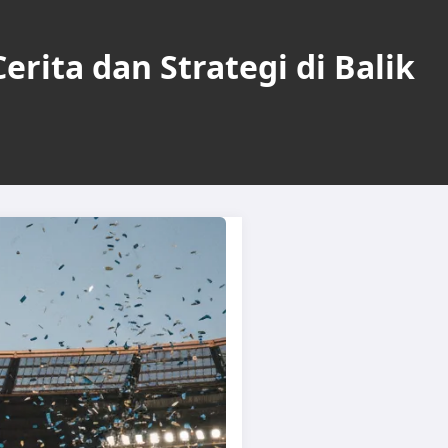
rita dan Strategi di Balik