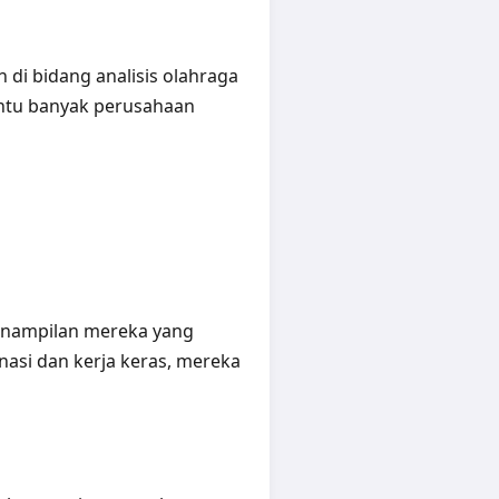
 di bidang analisis olahraga
antu banyak perusahaan
enampilan mereka yang
asi dan kerja keras, mereka