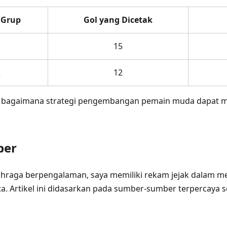
i Grup
Gol yang Dicetak
1
15
2
12
kan bagaimana strategi pengembangan pemain muda dapat 
ber
lahraga berpengalaman, saya memiliki rekam jejak dalam m
yata. Artikel ini didasarkan pada sumber-sumber terpercaya 