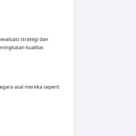
valuasi strategi dan
ningkatan kualitas
egara asal mereka seperti