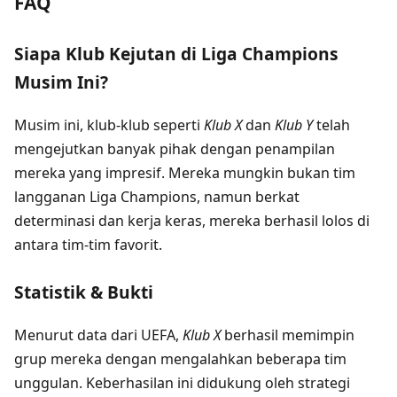
FAQ
Siapa Klub Kejutan di Liga Champions
Musim Ini?
Musim ini, klub-klub seperti
Klub X
dan
Klub Y
telah
mengejutkan banyak pihak dengan penampilan
mereka yang impresif. Mereka mungkin bukan tim
langganan Liga Champions, namun berkat
determinasi dan kerja keras, mereka berhasil lolos di
antara tim-tim favorit.
Statistik & Bukti
Menurut data dari UEFA,
Klub X
berhasil memimpin
grup mereka dengan mengalahkan beberapa tim
unggulan. Keberhasilan ini didukung oleh strategi