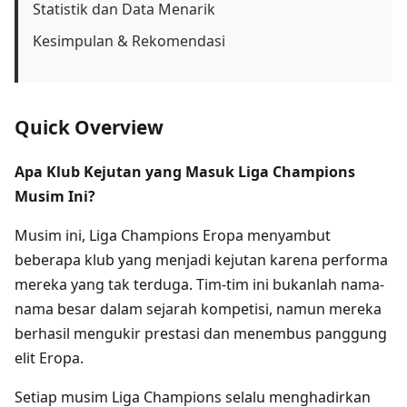
Statistik dan Data Menarik
Kesimpulan & Rekomendasi
Quick Overview
Apa Klub Kejutan yang Masuk Liga Champions
Musim Ini?
Musim ini, Liga Champions Eropa menyambut
beberapa klub yang menjadi kejutan karena performa
mereka yang tak terduga. Tim-tim ini bukanlah nama-
nama besar dalam sejarah kompetisi, namun mereka
berhasil mengukir prestasi dan menembus panggung
elit Eropa.
Setiap musim Liga Champions selalu menghadirkan