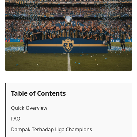
Table of Contents
Quick Overview
FAQ
Dampak Terhadap Liga Champions