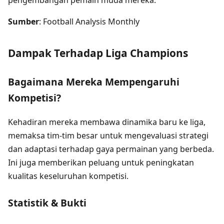
Sumber
: Football Analysis Monthly
Dampak Terhadap Liga Champions
Bagaimana Mereka Mempengaruhi
Kompetisi?
Kehadiran mereka membawa dinamika baru ke liga,
memaksa tim-tim besar untuk mengevaluasi strategi
dan adaptasi terhadap gaya permainan yang berbeda.
Ini juga memberikan peluang untuk peningkatan
kualitas keseluruhan kompetisi.
Statistik & Bukti