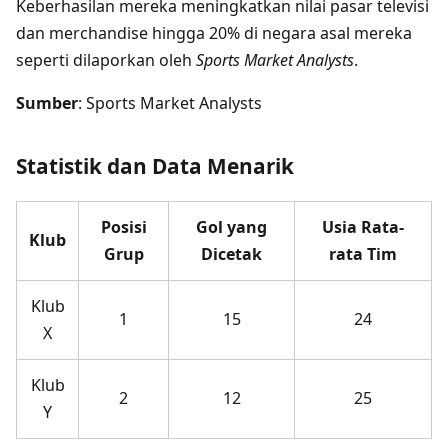
Keberhasilan mereka meningkatkan nilai pasar televisi
dan merchandise hingga 20% di negara asal mereka
seperti dilaporkan oleh
Sports Market Analysts
.
Sumber
: Sports Market Analysts
Statistik dan Data Menarik
Posisi
Gol yang
Usia Rata-
Klub
Grup
Dicetak
rata Tim
Klub
1
15
24
X
Klub
2
12
25
Y