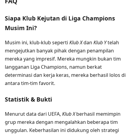
FAQ
Siapa Klub Kejutan di Liga Champions
Musim Ini?
Musim ini, klub-klub seperti
Klub X
dan
Klub Y
telah
mengejutkan banyak pihak dengan penampilan
mereka yang impresif. Mereka mungkin bukan tim
langganan Liga Champions, namun berkat
determinasi dan kerja keras, mereka berhasil lolos di
antara tim-tim favorit.
Statistik & Bukti
Menurut data dari UEFA,
Klub X
berhasil memimpin
grup mereka dengan mengalahkan beberapa tim
unggulan. Keberhasilan ini didukung oleh strategi