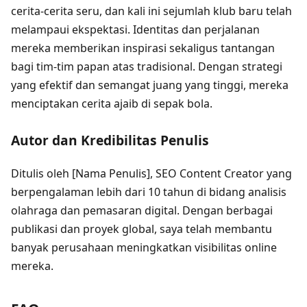
cerita-cerita seru, dan kali ini sejumlah klub baru telah
melampaui ekspektasi. Identitas dan perjalanan
mereka memberikan inspirasi sekaligus tantangan
bagi tim-tim papan atas tradisional. Dengan strategi
yang efektif dan semangat juang yang tinggi, mereka
menciptakan cerita ajaib di sepak bola.
Autor dan Kredibilitas Penulis
Ditulis oleh [Nama Penulis], SEO Content Creator yang
berpengalaman lebih dari 10 tahun di bidang analisis
olahraga dan pemasaran digital. Dengan berbagai
publikasi dan proyek global, saya telah membantu
banyak perusahaan meningkatkan visibilitas online
mereka.