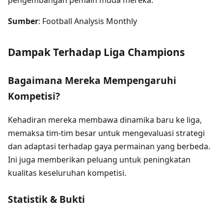
Sumber
: Football Analysis Monthly
Dampak Terhadap Liga Champions
Bagaimana Mereka Mempengaruhi
Kompetisi?
Kehadiran mereka membawa dinamika baru ke liga,
memaksa tim-tim besar untuk mengevaluasi strategi
dan adaptasi terhadap gaya permainan yang berbeda.
Ini juga memberikan peluang untuk peningkatan
kualitas keseluruhan kompetisi.
Statistik & Bukti