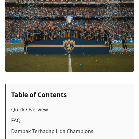
Table of Contents
Quick Overview
FAQ
Dampak Terhadap Liga Champions