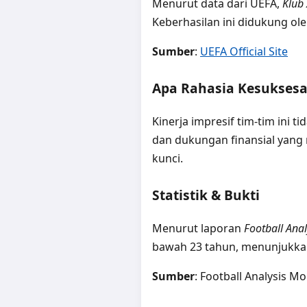
Menurut data dari UEFA,
Klub 
Keberhasilan ini didukung ol
Sumber
:
UEFA Official Site
Apa Rahasia Kesukses
Kinerja impresif tim-tim ini t
dan dukungan finansial yang 
kunci.
Statistik & Bukti
Menurut laporan
Football Ana
bawah 23 tahun, menunjukka
Sumber
: Football Analysis Mo