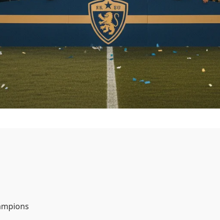
s
ampions