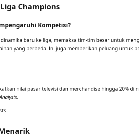
Liga Champions
mpengaruhi Kompetisi?
namika baru ke liga, memaksa tim-tim besar untuk menge
ainan yang berbeda. Ini juga memberikan peluang untuk pe
tkan nilai pasar televisi dan merchandise hingga 20% di n
Analysts
.
sts
 Menarik