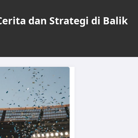
rita dan Strategi di Balik