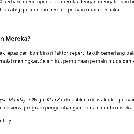
X
berhasil memimpin grup mereka dengan mengalahkan be
eh strategi pelatih dan pemain-pemain muda berbakat.
an Mereka?
idak lepas dari kombinasi faktor seperti taktik cemerlang pe
mulai meningkat. Selain itu, pembinaan pemain muda dan s
lysis Monthly
, 70% gol
Klub X
di kualifikasi dicetak oleh pema
n efisiensi program pengembangan pemain muda mereka.
nthly