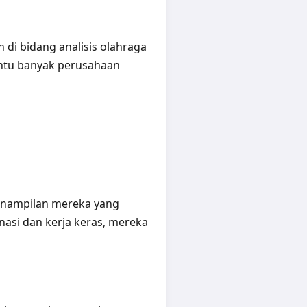
 di bidang analisis olahraga
antu banyak perusahaan
enampilan mereka yang
asi dan kerja keras, mereka