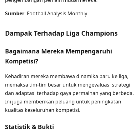
Sumber
: Football Analysis Monthly
Dampak Terhadap Liga Champions
Bagaimana Mereka Mempengaruhi
Kompetisi?
Kehadiran mereka membawa dinamika baru ke liga,
memaksa tim-tim besar untuk mengevaluasi strategi
dan adaptasi terhadap gaya permainan yang berbeda.
Ini juga memberikan peluang untuk peningkatan
kualitas keseluruhan kompetisi.
Statistik & Bukti