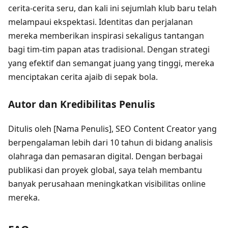
cerita-cerita seru, dan kali ini sejumlah klub baru telah
melampaui ekspektasi. Identitas dan perjalanan
mereka memberikan inspirasi sekaligus tantangan
bagi tim-tim papan atas tradisional. Dengan strategi
yang efektif dan semangat juang yang tinggi, mereka
menciptakan cerita ajaib di sepak bola.
Autor dan Kredibilitas Penulis
Ditulis oleh [Nama Penulis], SEO Content Creator yang
berpengalaman lebih dari 10 tahun di bidang analisis
olahraga dan pemasaran digital. Dengan berbagai
publikasi dan proyek global, saya telah membantu
banyak perusahaan meningkatkan visibilitas online
mereka.