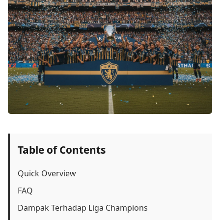
Table of Contents
Quick Overview
FAQ
Dampak Terhadap Liga Champions