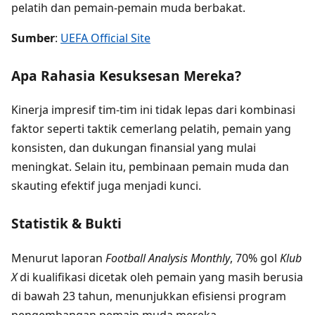
pelatih dan pemain-pemain muda berbakat.
Sumber
:
UEFA Official Site
Apa Rahasia Kesuksesan Mereka?
Kinerja impresif tim-tim ini tidak lepas dari kombinasi
faktor seperti taktik cemerlang pelatih, pemain yang
konsisten, dan dukungan finansial yang mulai
meningkat. Selain itu, pembinaan pemain muda dan
skauting efektif juga menjadi kunci.
Statistik & Bukti
Menurut laporan
Football Analysis Monthly
, 70% gol
Klub
X
di kualifikasi dicetak oleh pemain yang masih berusia
di bawah 23 tahun, menunjukkan efisiensi program
pengembangan pemain muda mereka.