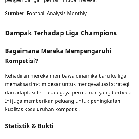
Sumber
: Football Analysis Monthly
Dampak Terhadap Liga Champions
Bagaimana Mereka Mempengaruhi
Kompetisi?
Kehadiran mereka membawa dinamika baru ke liga,
memaksa tim-tim besar untuk mengevaluasi strategi
dan adaptasi terhadap gaya permainan yang berbeda.
Ini juga memberikan peluang untuk peningkatan
kualitas keseluruhan kompetisi.
Statistik & Bukti