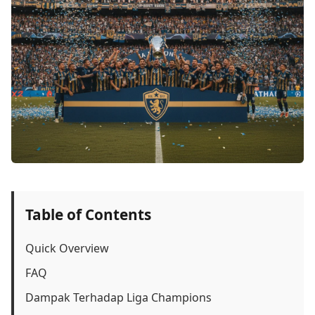
Table of Contents
Quick Overview
FAQ
Dampak Terhadap Liga Champions