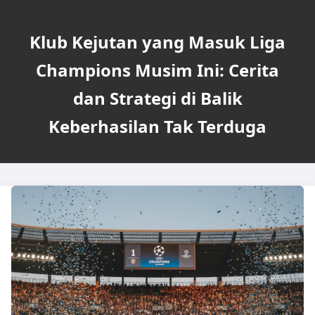
Klub Kejutan yang Masuk Liga
Champions Musim Ini: Cerita
dan Strategi di Balik
Keberhasilan Tak Terduga