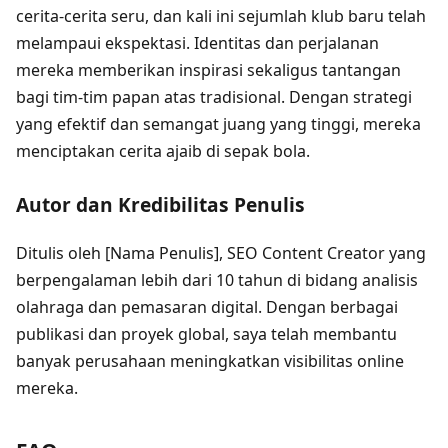
cerita-cerita seru, dan kali ini sejumlah klub baru telah
melampaui ekspektasi. Identitas dan perjalanan
mereka memberikan inspirasi sekaligus tantangan
bagi tim-tim papan atas tradisional. Dengan strategi
yang efektif dan semangat juang yang tinggi, mereka
menciptakan cerita ajaib di sepak bola.
Autor dan Kredibilitas Penulis
Ditulis oleh [Nama Penulis], SEO Content Creator yang
berpengalaman lebih dari 10 tahun di bidang analisis
olahraga dan pemasaran digital. Dengan berbagai
publikasi dan proyek global, saya telah membantu
banyak perusahaan meningkatkan visibilitas online
mereka.