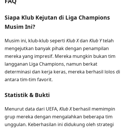
FAQ
Siapa Klub Kejutan di Liga Champions
Musim Ini?
Musim ini, klub-klub seperti
Klub X
dan
Klub Y
telah
mengejutkan banyak pihak dengan penampilan
mereka yang impresif. Mereka mungkin bukan tim
langganan Liga Champions, namun berkat
determinasi dan kerja keras, mereka berhasil lolos di
antara tim-tim favorit.
Statistik & Bukti
Menurut data dari UEFA,
Klub X
berhasil memimpin
grup mereka dengan mengalahkan beberapa tim
unggulan. Keberhasilan ini didukung oleh strategi