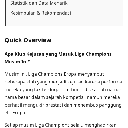
Statistik dan Data Menarik
Kesimpulan & Rekomendasi
Quick Overview
Apa Klub Kejutan yang Masuk Liga Champions
Musim Ini?
Musim ini, Liga Champions Eropa menyambut
beberapa klub yang menjadi kejutan karena performa
mereka yang tak terduga. Tim-tim ini bukanlah nama-
nama besar dalam sejarah kompetisi, namun mereka
berhasil mengukir prestasi dan menembus panggung
elit Eropa.
Setiap musim Liga Champions selalu menghadirkan