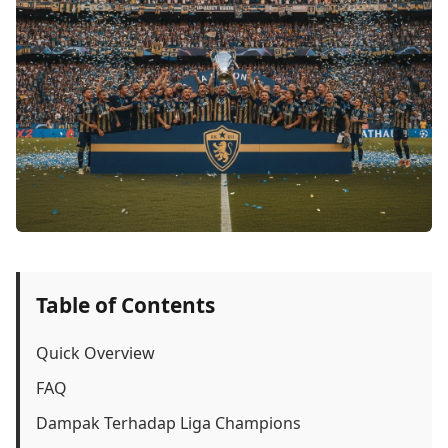
Table of Contents
Quick Overview
FAQ
Dampak Terhadap Liga Champions