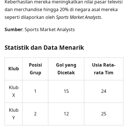
Keberhasilan mereka meningkatkan nilai pasar televisi
dan merchandise hingga 20% di negara asal mereka
seperti dilaporkan oleh
Sports Market Analysts
.
Sumber
: Sports Market Analysts
Statistik dan Data Menarik
Posisi
Gol yang
Usia Rata-
Klub
Grup
Dicetak
rata Tim
Klub
1
15
24
X
Klub
2
12
25
Y