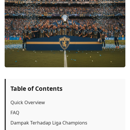
Table of Contents
Quick Overview
FAQ
Dampak Terhadap Liga Champions