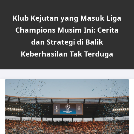
Klub Kejutan yang Masuk Liga
Champions Musim Ini: Cerita
dan Strategi di Balik
Keberhasilan Tak Terduga