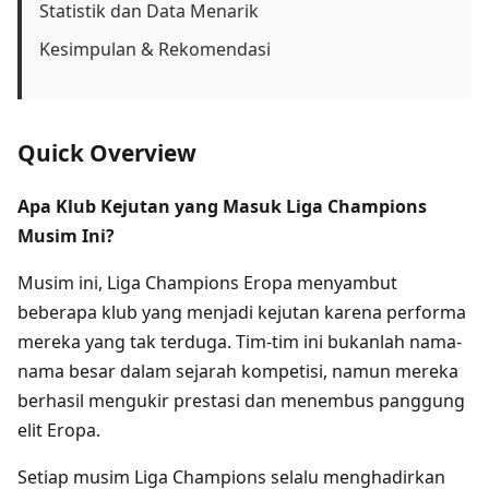
Statistik dan Data Menarik
Kesimpulan & Rekomendasi
Quick Overview
Apa Klub Kejutan yang Masuk Liga Champions
Musim Ini?
Musim ini, Liga Champions Eropa menyambut
beberapa klub yang menjadi kejutan karena performa
mereka yang tak terduga. Tim-tim ini bukanlah nama-
nama besar dalam sejarah kompetisi, namun mereka
berhasil mengukir prestasi dan menembus panggung
elit Eropa.
Setiap musim Liga Champions selalu menghadirkan