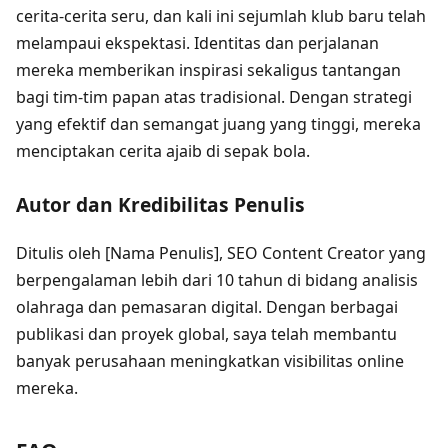
cerita-cerita seru, dan kali ini sejumlah klub baru telah
melampaui ekspektasi. Identitas dan perjalanan
mereka memberikan inspirasi sekaligus tantangan
bagi tim-tim papan atas tradisional. Dengan strategi
yang efektif dan semangat juang yang tinggi, mereka
menciptakan cerita ajaib di sepak bola.
Autor dan Kredibilitas Penulis
Ditulis oleh [Nama Penulis], SEO Content Creator yang
berpengalaman lebih dari 10 tahun di bidang analisis
olahraga dan pemasaran digital. Dengan berbagai
publikasi dan proyek global, saya telah membantu
banyak perusahaan meningkatkan visibilitas online
mereka.