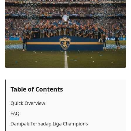
Table of Contents
Quick Overview
FAQ
Dampak Terhadap Liga Champions