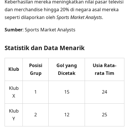
Keberhasilan mereka meningkatkan nilai pasar televisi
dan merchandise hingga 20% di negara asal mereka
seperti dilaporkan oleh
Sports Market Analysts
.
Sumber
: Sports Market Analysts
Statistik dan Data Menarik
Posisi
Gol yang
Usia Rata-
Klub
Grup
Dicetak
rata Tim
Klub
1
15
24
X
Klub
2
12
25
Y