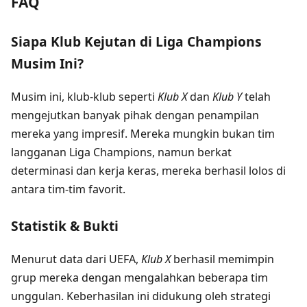
FAQ
Siapa Klub Kejutan di Liga Champions
Musim Ini?
Musim ini, klub-klub seperti
Klub X
dan
Klub Y
telah
mengejutkan banyak pihak dengan penampilan
mereka yang impresif. Mereka mungkin bukan tim
langganan Liga Champions, namun berkat
determinasi dan kerja keras, mereka berhasil lolos di
antara tim-tim favorit.
Statistik & Bukti
Menurut data dari UEFA,
Klub X
berhasil memimpin
grup mereka dengan mengalahkan beberapa tim
unggulan. Keberhasilan ini didukung oleh strategi