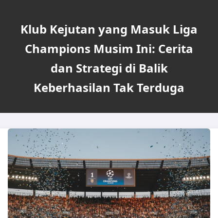
Klub Kejutan yang Masuk Liga
Champions Musim Ini: Cerita
dan Strategi di Balik
Keberhasilan Tak Terduga