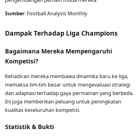
Sumber
: Football Analysis Monthly
Dampak Terhadap Liga Champions
Bagaimana Mereka Mempengaruhi
Kompetisi?
Kehadiran mereka membawa dinamika baru ke liga,
memaksa tim-tim besar untuk mengevaluasi strategi
dan adaptasi terhadap gaya permainan yang berbeda.
Ini juga memberikan peluang untuk peningkatan
kualitas keseluruhan kompetisi.
Statistik & Bukti