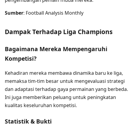
Sumber
: Football Analysis Monthly
Dampak Terhadap Liga Champions
Bagaimana Mereka Mempengaruhi
Kompetisi?
Kehadiran mereka membawa dinamika baru ke liga,
memaksa tim-tim besar untuk mengevaluasi strategi
dan adaptasi terhadap gaya permainan yang berbeda.
Ini juga memberikan peluang untuk peningkatan
kualitas keseluruhan kompetisi.
Statistik & Bukti