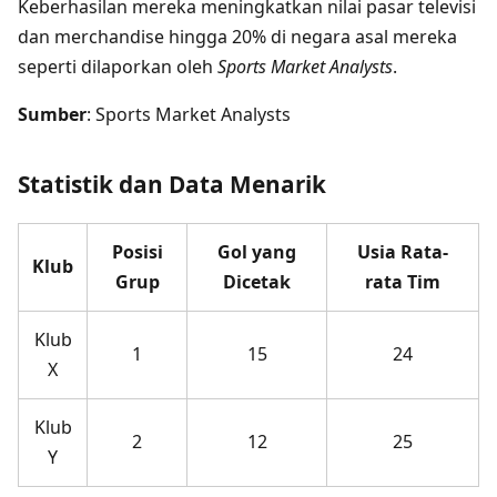
Keberhasilan mereka meningkatkan nilai pasar televisi
dan merchandise hingga 20% di negara asal mereka
seperti dilaporkan oleh
Sports Market Analysts
.
Sumber
: Sports Market Analysts
Statistik dan Data Menarik
Posisi
Gol yang
Usia Rata-
Klub
Grup
Dicetak
rata Tim
Klub
1
15
24
X
Klub
2
12
25
Y