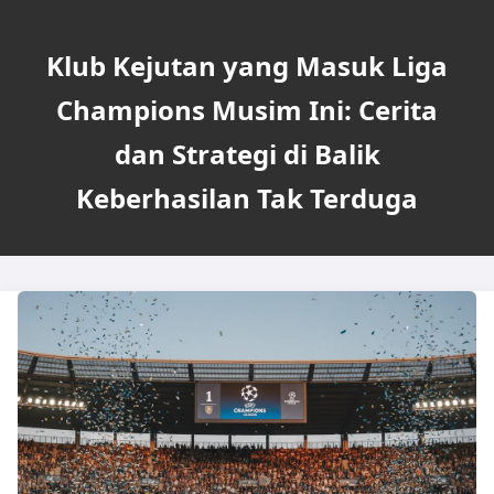
Klub Kejutan yang Masuk Liga
Champions Musim Ini: Cerita
dan Strategi di Balik
Keberhasilan Tak Terduga