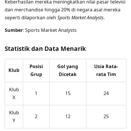
Keberhasilan mereka meningkatkan nilai pasar televisi
dan merchandise hingga 20% di negara asal mereka
seperti dilaporkan oleh
Sports Market Analysts
.
Sumber
: Sports Market Analysts
Statistik dan Data Menarik
Posisi
Gol yang
Usia Rata-
Klub
Grup
Dicetak
rata Tim
Klub
1
15
24
X
Klub
2
12
25
Y