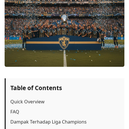
Table of Contents
Quick Overview
FAQ
Dampak Terhadap Liga Champions