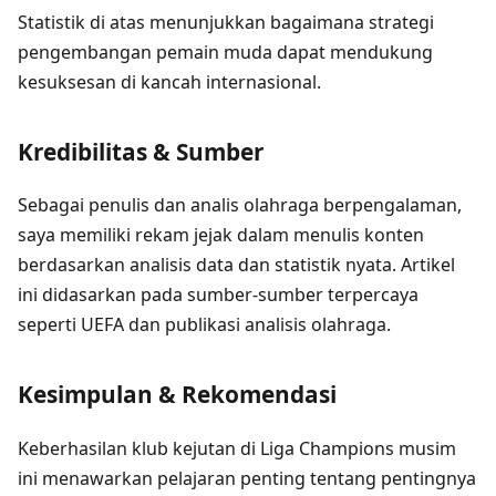
Statistik di atas menunjukkan bagaimana strategi
pengembangan pemain muda dapat mendukung
kesuksesan di kancah internasional.
Kredibilitas & Sumber
Sebagai penulis dan analis olahraga berpengalaman,
saya memiliki rekam jejak dalam menulis konten
berdasarkan analisis data dan statistik nyata. Artikel
ini didasarkan pada sumber-sumber terpercaya
seperti UEFA dan publikasi analisis olahraga.
Kesimpulan & Rekomendasi
Keberhasilan klub kejutan di Liga Champions musim
ini menawarkan pelajaran penting tentang pentingnya