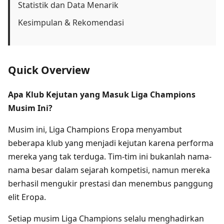
Statistik dan Data Menarik
Kesimpulan & Rekomendasi
Quick Overview
Apa Klub Kejutan yang Masuk Liga Champions
Musim Ini?
Musim ini, Liga Champions Eropa menyambut
beberapa klub yang menjadi kejutan karena performa
mereka yang tak terduga. Tim-tim ini bukanlah nama-
nama besar dalam sejarah kompetisi, namun mereka
berhasil mengukir prestasi dan menembus panggung
elit Eropa.
Setiap musim Liga Champions selalu menghadirkan