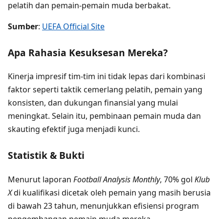
pelatih dan pemain-pemain muda berbakat.
Sumber
:
UEFA Official Site
Apa Rahasia Kesuksesan Mereka?
Kinerja impresif tim-tim ini tidak lepas dari kombinasi
faktor seperti taktik cemerlang pelatih, pemain yang
konsisten, dan dukungan finansial yang mulai
meningkat. Selain itu, pembinaan pemain muda dan
skauting efektif juga menjadi kunci.
Statistik & Bukti
Menurut laporan
Football Analysis Monthly
, 70% gol
Klub
X
di kualifikasi dicetak oleh pemain yang masih berusia
di bawah 23 tahun, menunjukkan efisiensi program
pengembangan pemain muda mereka.