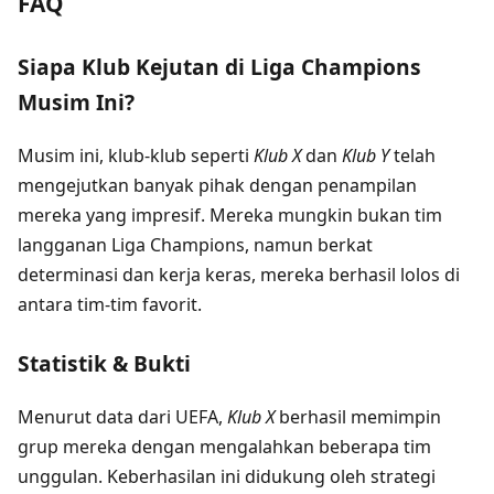
FAQ
Siapa Klub Kejutan di Liga Champions
Musim Ini?
Musim ini, klub-klub seperti
Klub X
dan
Klub Y
telah
mengejutkan banyak pihak dengan penampilan
mereka yang impresif. Mereka mungkin bukan tim
langganan Liga Champions, namun berkat
determinasi dan kerja keras, mereka berhasil lolos di
antara tim-tim favorit.
Statistik & Bukti
Menurut data dari UEFA,
Klub X
berhasil memimpin
grup mereka dengan mengalahkan beberapa tim
unggulan. Keberhasilan ini didukung oleh strategi