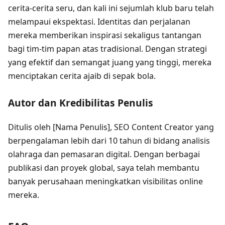
cerita-cerita seru, dan kali ini sejumlah klub baru telah
melampaui ekspektasi. Identitas dan perjalanan
mereka memberikan inspirasi sekaligus tantangan
bagi tim-tim papan atas tradisional. Dengan strategi
yang efektif dan semangat juang yang tinggi, mereka
menciptakan cerita ajaib di sepak bola.
Autor dan Kredibilitas Penulis
Ditulis oleh [Nama Penulis], SEO Content Creator yang
berpengalaman lebih dari 10 tahun di bidang analisis
olahraga dan pemasaran digital. Dengan berbagai
publikasi dan proyek global, saya telah membantu
banyak perusahaan meningkatkan visibilitas online
mereka.