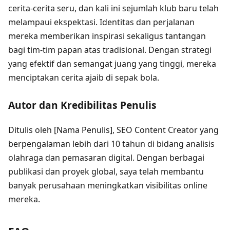
cerita-cerita seru, dan kali ini sejumlah klub baru telah
melampaui ekspektasi. Identitas dan perjalanan
mereka memberikan inspirasi sekaligus tantangan
bagi tim-tim papan atas tradisional. Dengan strategi
yang efektif dan semangat juang yang tinggi, mereka
menciptakan cerita ajaib di sepak bola.
Autor dan Kredibilitas Penulis
Ditulis oleh [Nama Penulis], SEO Content Creator yang
berpengalaman lebih dari 10 tahun di bidang analisis
olahraga dan pemasaran digital. Dengan berbagai
publikasi dan proyek global, saya telah membantu
banyak perusahaan meningkatkan visibilitas online
mereka.