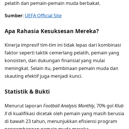
pelatih dan pemain-pemain muda berbakat.
Sumber
:
UEFA Official Site
Apa Rahasia Kesuksesan Mereka?
Kinerja impresif tim-tim ini tidak lepas dari kombinasi
faktor seperti taktik cemerlang pelatih, pemain yang
konsisten, dan dukungan finansial yang mulai
meningkat. Selain itu, pembinaan pemain muda dan
skauting efektif juga menjadi kunci.
Statistik & Bukti
Menurut laporan
Football Analysis Monthly
, 70% gol
Klub
X
di kualifikasi dicetak oleh pemain yang masih berusia
di bawah 23 tahun, menunjukkan efisiensi program
pengembangan pemain muda mereka.