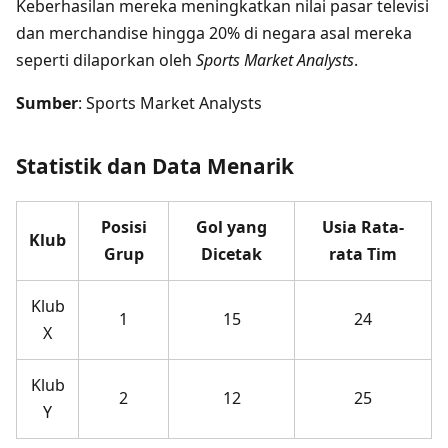
Keberhasilan mereka meningkatkan nilai pasar televisi
dan merchandise hingga 20% di negara asal mereka
seperti dilaporkan oleh
Sports Market Analysts
.
Sumber
: Sports Market Analysts
Statistik dan Data Menarik
Posisi
Gol yang
Usia Rata-
Klub
Grup
Dicetak
rata Tim
Klub
1
15
24
X
Klub
2
12
25
Y