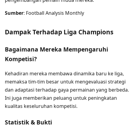
Sumber
: Football Analysis Monthly
Dampak Terhadap Liga Champions
Bagaimana Mereka Mempengaruhi
Kompetisi?
Kehadiran mereka membawa dinamika baru ke liga,
memaksa tim-tim besar untuk mengevaluasi strategi
dan adaptasi terhadap gaya permainan yang berbeda.
Ini juga memberikan peluang untuk peningkatan
kualitas keseluruhan kompetisi.
Statistik & Bukti