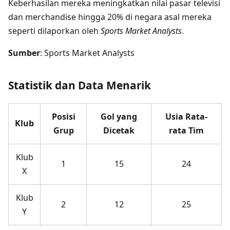
Keberhasilan mereka meningkatkan nilai pasar televisi
dan merchandise hingga 20% di negara asal mereka
seperti dilaporkan oleh
Sports Market Analysts
.
Sumber
: Sports Market Analysts
Statistik dan Data Menarik
Posisi
Gol yang
Usia Rata-
Klub
Grup
Dicetak
rata Tim
Klub
1
15
24
X
Klub
2
12
25
Y