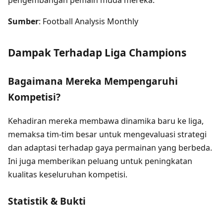
Sumber
: Football Analysis Monthly
Dampak Terhadap Liga Champions
Bagaimana Mereka Mempengaruhi
Kompetisi?
Kehadiran mereka membawa dinamika baru ke liga,
memaksa tim-tim besar untuk mengevaluasi strategi
dan adaptasi terhadap gaya permainan yang berbeda.
Ini juga memberikan peluang untuk peningkatan
kualitas keseluruhan kompetisi.
Statistik & Bukti