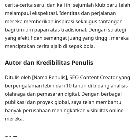
cerita-cerita seru, dan kali ini sejumlah klub baru telah
melampaui ekspektasi. Identitas dan perjalanan
mereka memberikan inspirasi sekaligus tantangan
bagi tim-tim papan atas tradisional. Dengan strategi
yang efektif dan semangat juang yang tinggi, mereka
menciptakan cerita ajaib di sepak bola.
Autor dan Kredibilitas Penulis
Ditulis oleh [Nama Penulis], SEO Content Creator yang
berpengalaman lebih dari 10 tahun di bidang analisis
olahraga dan pemasaran digital. Dengan berbagai
publikasi dan proyek global, saya telah membantu
banyak perusahaan meningkatkan visibilitas online
mereka.