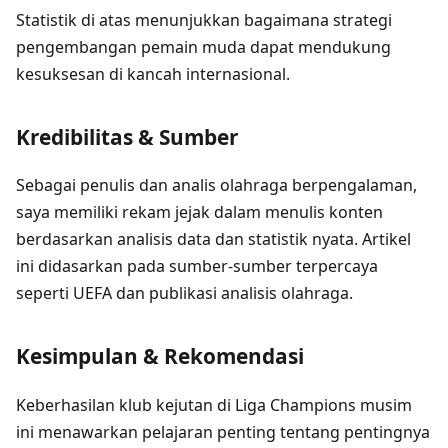
Statistik di atas menunjukkan bagaimana strategi
pengembangan pemain muda dapat mendukung
kesuksesan di kancah internasional.
Kredibilitas & Sumber
Sebagai penulis dan analis olahraga berpengalaman,
saya memiliki rekam jejak dalam menulis konten
berdasarkan analisis data dan statistik nyata. Artikel
ini didasarkan pada sumber-sumber terpercaya
seperti UEFA dan publikasi analisis olahraga.
Kesimpulan & Rekomendasi
Keberhasilan klub kejutan di Liga Champions musim
ini menawarkan pelajaran penting tentang pentingnya