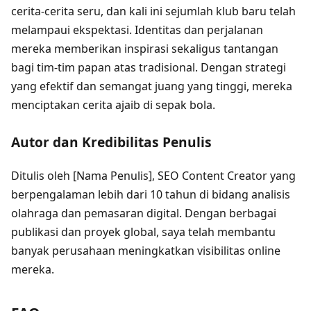
cerita-cerita seru, dan kali ini sejumlah klub baru telah
melampaui ekspektasi. Identitas dan perjalanan
mereka memberikan inspirasi sekaligus tantangan
bagi tim-tim papan atas tradisional. Dengan strategi
yang efektif dan semangat juang yang tinggi, mereka
menciptakan cerita ajaib di sepak bola.
Autor dan Kredibilitas Penulis
Ditulis oleh [Nama Penulis], SEO Content Creator yang
berpengalaman lebih dari 10 tahun di bidang analisis
olahraga dan pemasaran digital. Dengan berbagai
publikasi dan proyek global, saya telah membantu
banyak perusahaan meningkatkan visibilitas online
mereka.