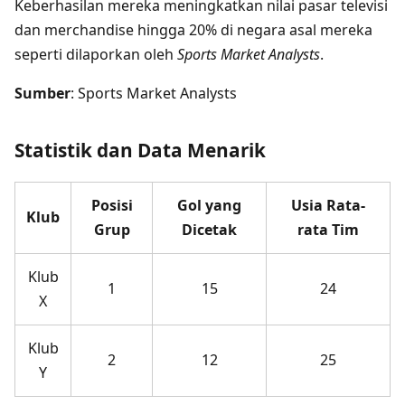
Keberhasilan mereka meningkatkan nilai pasar televisi
dan merchandise hingga 20% di negara asal mereka
seperti dilaporkan oleh
Sports Market Analysts
.
Sumber
: Sports Market Analysts
Statistik dan Data Menarik
Posisi
Gol yang
Usia Rata-
Klub
Grup
Dicetak
rata Tim
Klub
1
15
24
X
Klub
2
12
25
Y