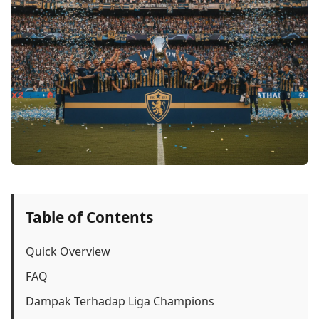
Table of Contents
Quick Overview
FAQ
Dampak Terhadap Liga Champions