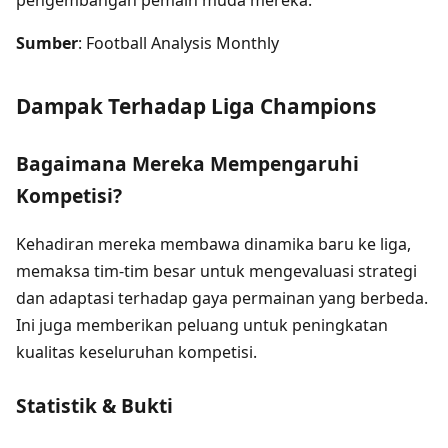
Sumber
: Football Analysis Monthly
Dampak Terhadap Liga Champions
Bagaimana Mereka Mempengaruhi
Kompetisi?
Kehadiran mereka membawa dinamika baru ke liga,
memaksa tim-tim besar untuk mengevaluasi strategi
dan adaptasi terhadap gaya permainan yang berbeda.
Ini juga memberikan peluang untuk peningkatan
kualitas keseluruhan kompetisi.
Statistik & Bukti