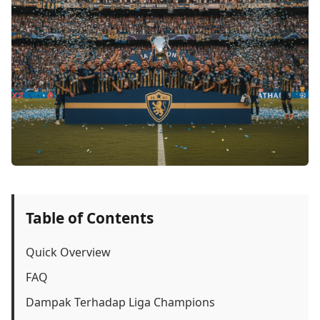
Table of Contents
Quick Overview
FAQ
Dampak Terhadap Liga Champions