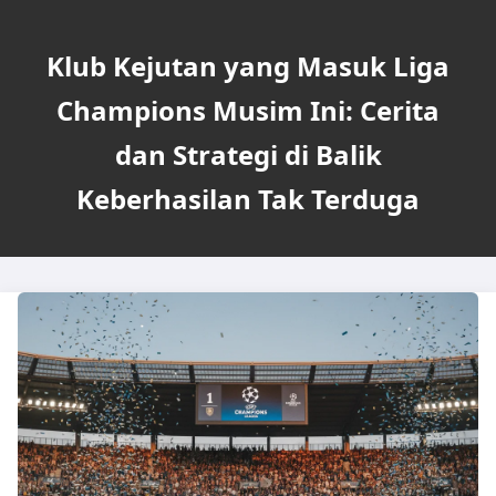
Klub Kejutan yang Masuk Liga
Champions Musim Ini: Cerita
dan Strategi di Balik
Keberhasilan Tak Terduga