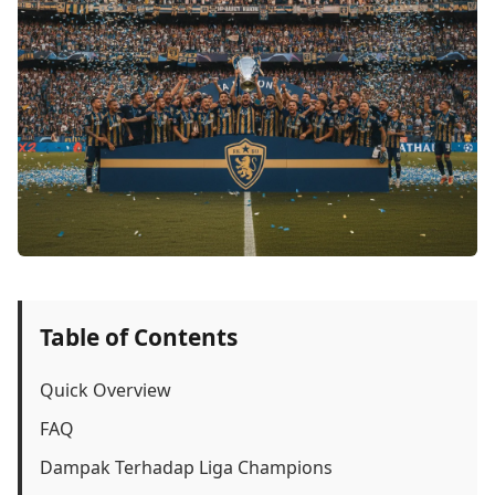
Table of Contents
Quick Overview
FAQ
Dampak Terhadap Liga Champions