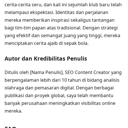
cerita-cerita seru, dan kali ini sejumlah klub baru telah
melampaui ekspektasi. Identitas dan perjalanan
mereka memberikan inspirasi sekaligus tantangan
bagi tim-tim papan atas tradisional. Dengan strategi
yang efektif dan semangat juang yang tinggi, mereka
menciptakan cerita ajaib di sepak bola.
Autor dan Kredibilitas Penulis
Ditulis oleh [Nama Penulis], SEO Content Creator yang
berpengalaman lebih dari 10 tahun di bidang analisis
olahraga dan pemasaran digital. Dengan berbagai
publikasi dan proyek global, saya telah membantu
banyak perusahaan meningkatkan visibilitas online
mereka.