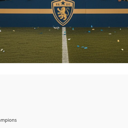
s
ampions