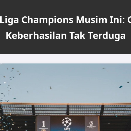
iga Champions Musim Ini: Ce
Keberhasilan Tak Terduga