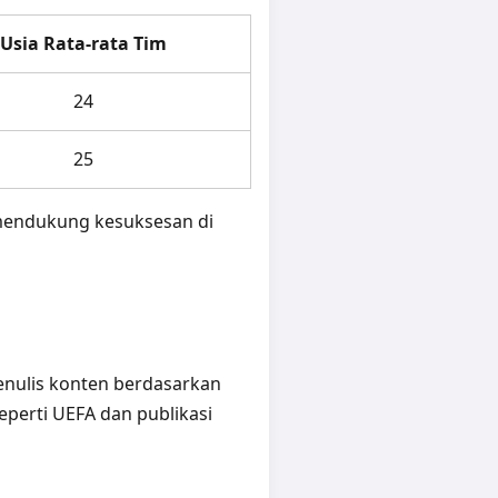
Usia Rata-rata Tim
24
25
mendukung kesuksesan di
enulis konten berdasarkan
seperti UEFA dan publikasi