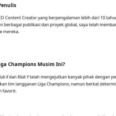
Penulis
SEO Content Creator yang berpengalaman lebih dari 10 tahun
an berbagai publikasi dan proyek global, saya telah memb
ne mereka.
Liga Champions Musim Ini?
lub X
dan
Klub Y
telah mengejutkan banyak pihak dengan p
kan tim langganan Liga Champions, namun berkat determin
m favorit.