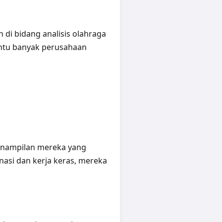
 di bidang analisis olahraga
antu banyak perusahaan
enampilan mereka yang
asi dan kerja keras, mereka