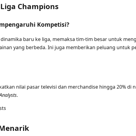
Liga Champions
mpengaruhi Kompetisi?
namika baru ke liga, memaksa tim-tim besar untuk menge
ainan yang berbeda. Ini juga memberikan peluang untuk pe
tkan nilai pasar televisi dan merchandise hingga 20% di n
Analysts
.
sts
 Menarik