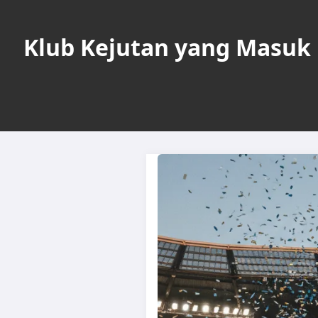
Klub Kejutan yang Masuk L