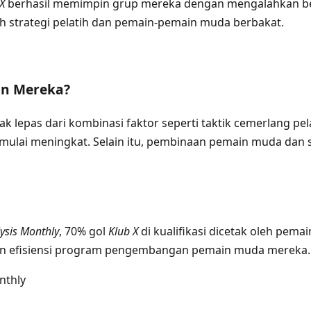
X
berhasil memimpin grup mereka dengan mengalahkan be
eh strategi pelatih dan pemain-pemain muda berbakat.
an Mereka?
idak lepas dari kombinasi faktor seperti taktik cemerlang pe
mulai meningkat. Selain itu, pembinaan pemain muda dan s
lysis Monthly
, 70% gol
Klub X
di kualifikasi dicetak oleh pema
n efisiensi program pengembangan pemain muda mereka.
nthly